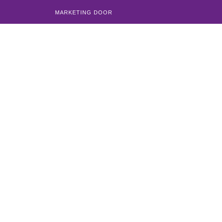
MARKETING DOOR