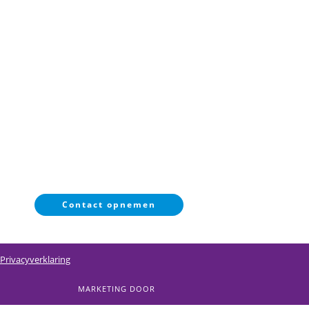
OVER SMP
NIEUWS
Wie zijn wij
Agenda
Onze deelnemers
Uitslagen
Galerij
CONTACT
info@smp-nederland.nl
voorzitter@smp-nederland.nl
Contact opnemen
Privacyverklaring
MARKETING DOOR