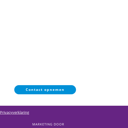
OVER SMP
NIEUWS
Wie zijn wij
Agenda
Onze deelnemers
Uitslagen
Galerij
CONTACT
info@smp-nederland.nl
voorzitter@smp-nederland.nl
Contact opnemen
Privacyverklaring
MARKETING DOOR